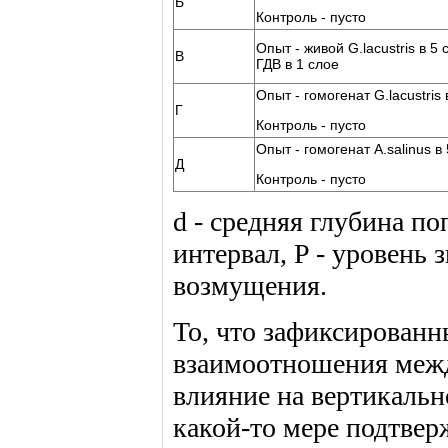
Б
Контроль - пусто
Опыт - живой G.lacustris в 5 
В
ГДВ в 1 слое
Опыт - гомогенат G.lacustris 
Г
Контроль - пусто
Опыт - гомогенат A.salinus в
Д
Контроль - пусто
d - средняя глубина по
интервал, P - уровень
возмущения.
То, что зафиксированн
взаимоотношения между 
влияние на вертикально
какой-то мере подтверж