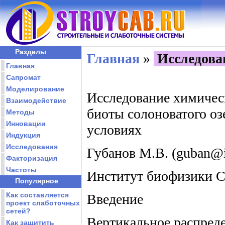
Разделы
Главная
»
Исследова
Главная
Сапромат
Моделирование
Исследование химичес
Взаимодействие
биоты солоноватого оз
Методы
Инновации
условиях
Индукция
Исследования
Губанов М.В. (guban@i
Факторизация
Частоты
Институт биофизики С
Популярное
Как составляется
Введение
проект слаботочных
сетей?
Вертикальное распреде
Как защитить