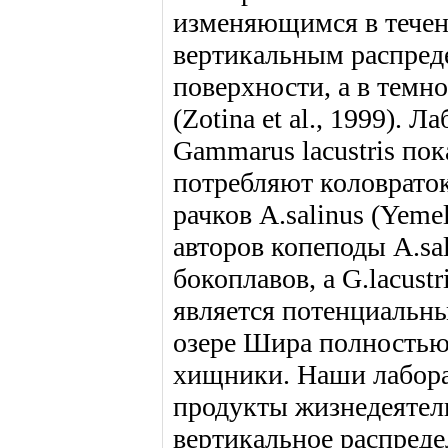
изменяющимся в течен
вертикальным распреде
поверхности, а в темно
(Zotina et al., 1999).
Gammarus lacustris пок
потребляют коловраток
рачков A.salinus (Yemel
авторов копеподы A.sa
бокоплавов, а G.lacust
является потенциальны
озере Шира полностью
хищники. Наши лабора
продукты жизнедеятель
вертикальное распреде