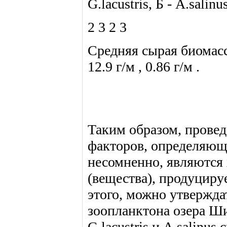
G.lacustris, Б - A.salinu
2 3 2 3
Средняя сырая биомасса G
12.9 г/м , 0.86 г/м .
Таким образом, провед
факторов, определяющи
несомненно, являются
(вещества), продуцируе
этого, можно утвержда
зоопланктона озера Ш
G.lacustris и A.salinus