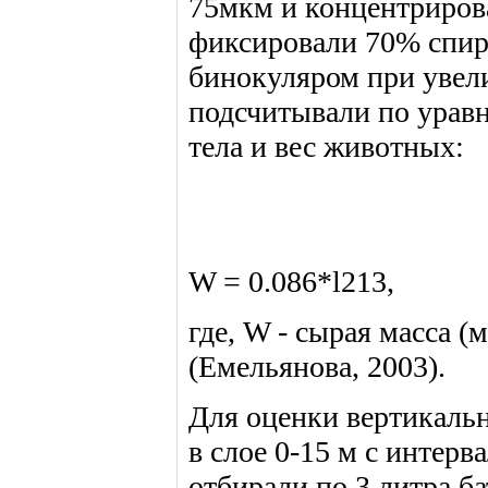
75мкм и концентриров
фиксировали 70% спир
бинокуляром при увели
подсчитывали по урав
тела и вес животных:
W = 0.086*l213,
где, W - сырая масса (м
(Емельянова, 2003).
Для оценки вертикальн
в слое 0-15 м с интерв
отбирали по 3 литра б