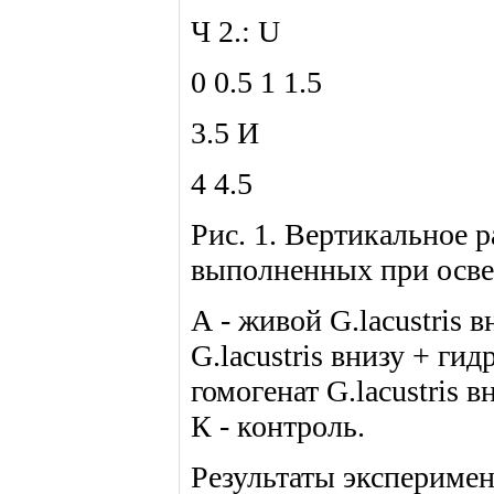
Ч 2.: U
0 0.5 1 1.5
3.5 И
4 4.5
Рис. 1. Вертикальное р
выполненных при осв
А - живой G.lacustris в
G.lacustris внизу + ги
гомогенат G.lacustris в
К - контроль.
Результаты экспериме