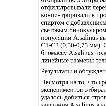
отфильтровывали через
концентрировали в пр
спиртом с добавление
световым бинокуляром 
популяции A.salinus в
С1-С3 (0,50-0,75 мм), 
биомассу A.salinus п
линейные размеры тела
Результаты и обсужден
Несмотря на то, что ср
экспериментов отбирал
удалось добиться стро
залегания A.salinus в