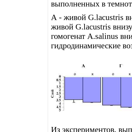
выполненных в темнот
А - живой G.lacustris вн
живой G.lacustris вни
гомогенат A.salinus вни
гидродинамические воз
Из экспериментов, вып