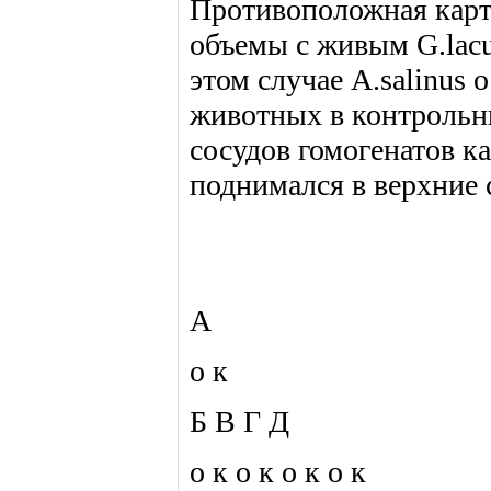
Противоположная карти
объемы с живым G.lacu
этом случае A.salinus
животных в контрольн
сосудов гомогенатов как
поднимался в верхние 
А
о к
Б В Г Д
о к о к о к о к