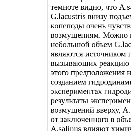
темноте видно, что A.s
G.lacustris внизу подъ
копеподы очень чувст
возмущениям. Можно п
небольшой объем G.lacu
являются источником 
вызывающих реакцию п
этого предположения н
созданием гидродинам
экспериментах гидрод
результаты эксперимен
возмущений вверху, A.
от заключенного в объе
A.salinus влияют хими