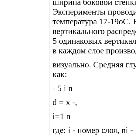
ширина боковой стенки 
Эксперименты проводил
температура 17-19оС. 
вертикального распред
5 одинаковых вертикал
в каждом слое произв
визуально. Средняя глу
как:
- 5 i n
d = х -,
i=1 n
где: i - номер слоя, ni 