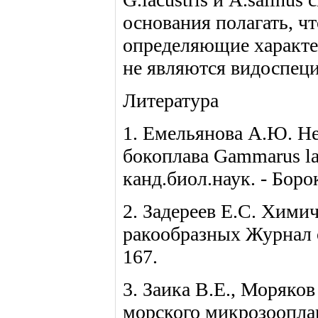
основания полагать, ч
определяющие характер
не являются видоспе
Литература
1. Емельянова А.Ю. Не
бокоплава Gammarus lac
канд.биол.наук. - Борок
2. Задереев Е.С. Хими
ракообразных Журнал о
167.
3. Заика В.Е., Моряков
морского микрозооплан