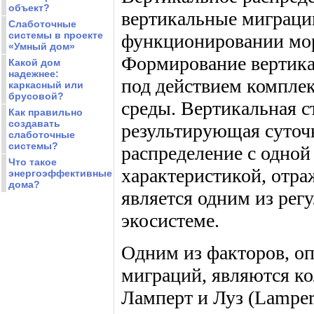
объект?
вертикальные миграци
Слаботочные
системы в проекте
функционировании мор
«Умный дом»
Формирование вертика
Какой дом
надежнее:
под действием комплек
каркасный или
брусовой?
среды. Вертикальная с
Как правильно
создавать
результирующая суточ
слаботочные
системы?
распределение с одной
Что такое
характеристикой, отра
энергоэффективные
дома?
является одним из рег
экосистеме.
Одним из факторов, о
миграций, являются ко
Ламперт и Луз (Lamper