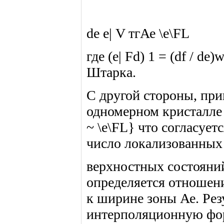
de е| V тгАе \e\FL
где (е| Fd) 1 = (df / d
Штарка.
С другой стороны, при
одномерном кристалле df
~ \e\FL} что согласуетс
число локализованных
верхностных состояний 
определяется отношен
к ширине зоны Ае. Рез
интерполяционную фо