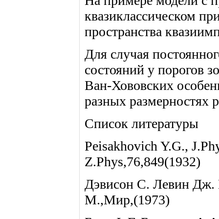
На примере модели с 
квазиклассическом пр
пространства квазиимп
Для случая постоянног
состояний у порогов зо
Ван-Хововских особенн
разных размерностях 
Список литературы
Peisakhovich Y.G., J.Ph
Z.Phys,76,849(1932)
Дэвисон С. Левин Дж.
М.,Мир,(1973)