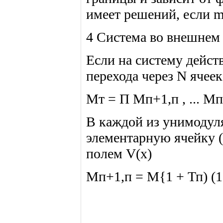
имеет решений, если m0
4 Система во внешнем 
Если на систему дейст
перехода через N ячеек
Мт = П Мп+1,п , ... Мп+
В каждой из унимодуля
элементарную ячейку (
полем V(x)
Мп+1,п = М{1 + Тп) (1