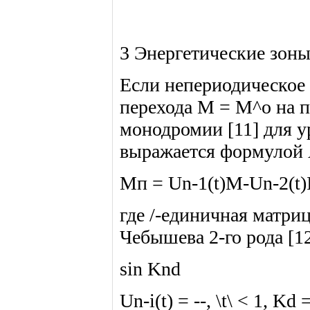
3 Энергетические зоны
Если непериодическое п
перехода М = М^о на п
монодромии [11] для у
выражается формулой 
Мп = Un-1(t)M-Un-2(t)I, 
где /-единичная матр
Чебышева 2-го рода [1
sin Knd
Un-i(t) = --, \t\ < 1, Kd 