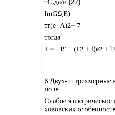
тС.да/й (27)
ImG£(E)
тг(е- А)2+ 7
тогда
± = ±J£ + (£2 + f(e2 + l2
6 Двух- и трехмерные 
поле.
Слабое электрическое 
хововских особенносте