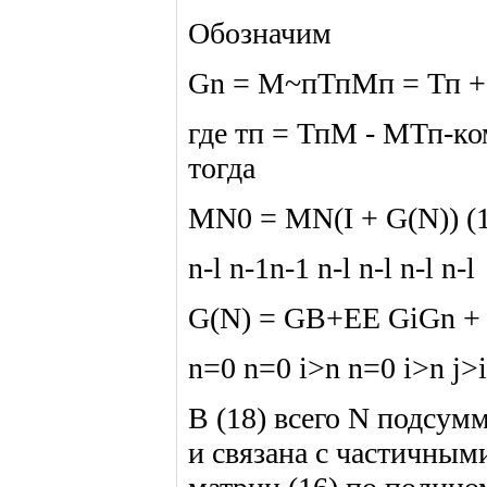
Обозначим
Gn = М~пТпМп = Тп + 2
где тп = ТпМ - МТп-ком
тогда
MN0 = MN(I + G(N)) (
n-l n-1n-1 n-l n-l n-l n-l
G(N) = GB+EE GiGn + +
n=0 n=0 i>n n=0 i>n j>
В (18) всего N подсум
и связана с частичны