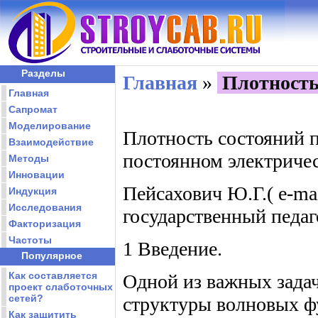
Разделы
Главная
»
Плотность
Главная
Сапромат
Моделирование
Плотность состояний 
Взаимодействие
постоянном электричес
Методы
Инновации
Пейсахович Ю.Г.( e-ma
Индукция
Исследования
государственный педаг
Факторизация
Частоты
1 Введение.
Популярное
Как составляется
Одной из важных задач
проект слаботочных
сетей?
структуры волновых фу
Как защитить