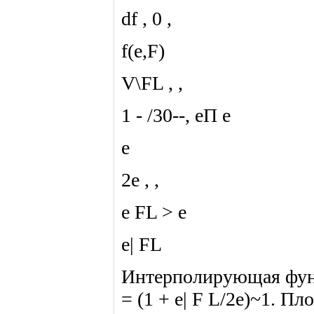
df , 0 ,
f(e,F)
V\FL , ,
1 - /30--, еП е
е
2е , ,
е FL > е
е| FL
Интерполирующая функц
= (1 + е| F L/2e)~1. П