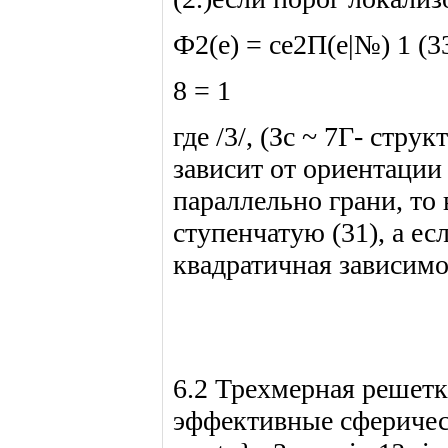
Ф2(е) = се2П(е|№) 1 (3
8 = 1
где /3/, (Зс ~ 7Г- стр
зависит от ориентации 
параллельно грани, то
ступенчатую (31), а есл
квадратичная зависимо
6.2 Трехмерная решетка
эффективные сферически