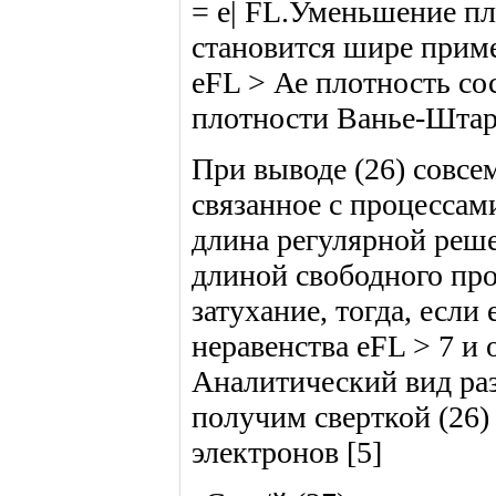
= е| FL.Уменьшение пло
становится шире приме
eFL > Ае плотность со
плотности Ванье-Штарк
При выводе (26) совсе
связанное с процессам
длина регулярной реше
длиной свободного про
затухание, тогда, если
неравенства eFL > 7 и
Аналитический вид ра
получим сверткой (26)
электронов [5]