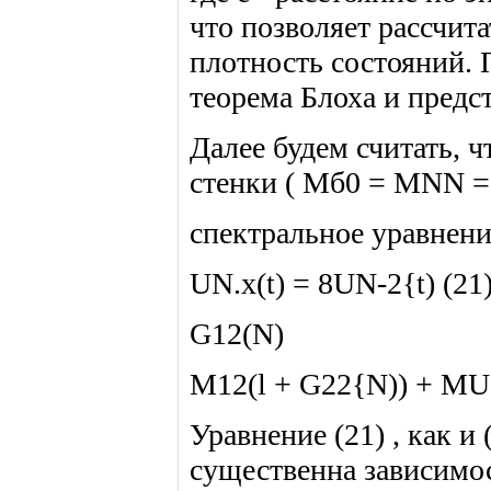
что позволяет рассчи
плотность состояний. 
теорема Блоха и предст
Далее будем считать, 
стенки ( Мб0 = MNN = 
спектральное уравнение
UN.x(t) = 8UN-2{t) (21
G12(N)
M12(l + G22{N)) + M
Уравнение (21) , как и 
существенна зависимост