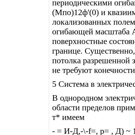
периодическими огиб
(Мпо)12ф'(0) и квазиим
локализованных полем
огибающей масштаба А
поверхностные состоя
границе. Существенно,
потолка разрешенной з
не требуют конечности
5 Система в электриче
В однородном электриче
области пределов при
т* имеем
- = И-Д,-\-f=, р= , Д) ~ 