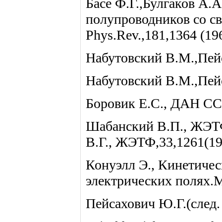
Басе Ф.Г.,Булгаков А.
полупроводников со св
Phys.Rev.,181,1364 (196
Набутовский В.М.,Пей
Набутовский В.М.,Пей
Боровик Е.С., ДАН СС
Шабанский В.П., ЖЭТФ
В.Г., ЖЭТФ,33,1261(19
Конуэлл Э., Кинетичес
электрических полях.М
Пейсахович Ю.Г.(след. 