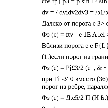
cos tp} р3 = р sin 1? si
dv = / dvidv2dv3 = /з1/з
Далеко от порога e 3> e
Фз (e) = ftv - e 1E A lel
Вблизи порога e e F{L
(1.)если порог на гран
Фз (е) = Pj£3/2 (е| , & ~
при Fi -У 0 вместо (36
порог на ребре, паралле
Фз (е) = Д.е5/2 П (И Ь,)