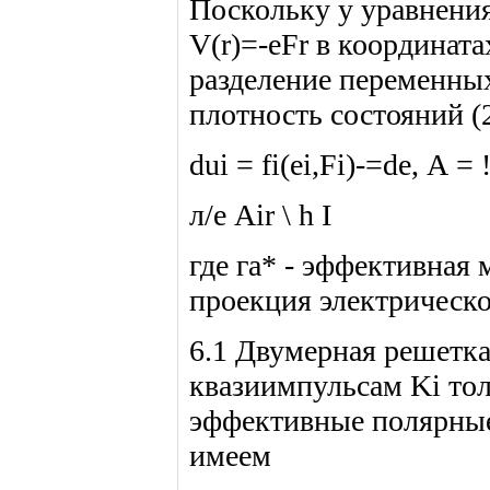
Поскольку у уравнени
V(r)=-eFr в координат
разделение переменных
плотность состояний 
dui = fi(ei,Fi)-=de, А =
л/е Air \ h I
где га* - эффективная 
проекция электрическог
6.1 Двумерная решетка:
квазиимпульсам Ki тол
эффективные полярные к
имеем