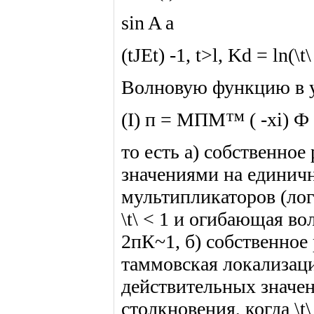
sin A a
(tJEt) -1, t>l, Kd = ln(\t\ 
Волновую функцию в у
(I) п = МПМ™ ( -xi) Ф
то есть а) собственно
значениями на единичн
мультипликаторов (лог
\t\ < 1 и огибающая в
2пК~1, б) собственное
таммовская локализац
действительных значен
столкновения, когда \t