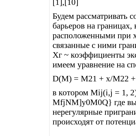
[1],[10]
Будем рассматривать с
барьеров на границах,
расположенными при х\ 
связанные с ними гран
Хг ~ коэффициенты эк
имеем уравнение на сп
D(M) = М21 + х/М22 +
в котором Mij(i,j = 1,
MfjNM]y0M0Q} где выд
нерегулярные приграни
происходят от потенци