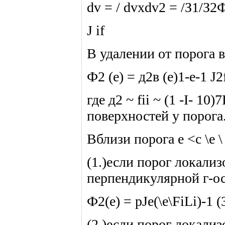
dv = / dvxdv2 = /З1/З2Ф
J if
В удалении от порога в 
Ф2 (е) = д2в (е)1-е-1 J2f
где д2 ~ fii ~ (1 -I- 
поверхностей у порога
Вблизи порога е <с \е \
(1.)если порог локали
перпендикулярной г-о
Ф2(е) = pJe(\e\FiLi)-1 (
(2.)если порог локализо