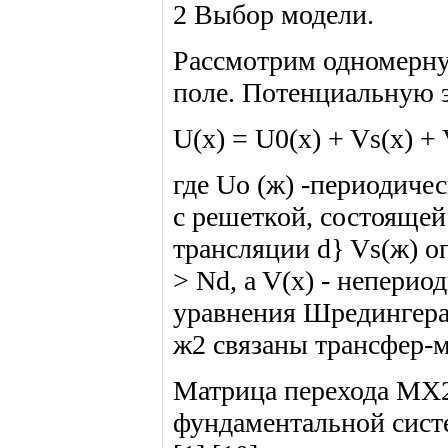
2 Выбор модели.
Рассмотрим одномерну
поле. Потенциальную э
U(x) = U0(x) + Vs(x) + 
где Uo (ж) -периодиче
с решеткой, состоящей
трансляции d} Vs(ж) о
> Nd, a V(x) - непери
уравнения Шредингера 
ж2 связаны трансфер-
Матрица перехода МХ2
фундаментальной систе