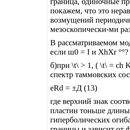
граница, одиночные пр
покажем, что это нера
возмущений периодичн
мезоскопически-ми ра
В рассматриваемом моде
если ш0 = I и XhXr °°?
б)при \t\ > 1, ( \t\ = c
спектр таммовских со
eRd = ±Д (13)
где верхний знак соотв
пластин тоньше длины 
гиперболических огиба
границы и зависит от 