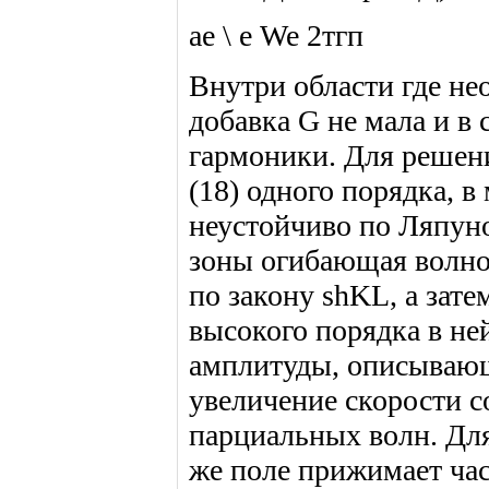
ае \ е We 2тгп
Внутри области где не
добавка G не мала и в
гармоники. Для решени
(18) одного порядка, 
неустойчиво по Ляпун
зоны огибающая волнов
по закону shKL, а зате
высокого порядка в н
амплитуды, описывающ
увеличение скорости 
парциальных волн. Для
же поле прижимает час