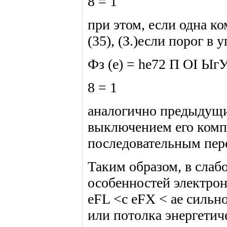
8 = 1
при этом, если одна ком
(35), (З.)если порог в 
Фз (е) = he72 П OI ЫгУ
8 = 1
аналогично предыдущи
выключением его компо
последовательным перех
Таким образом, в слаб
особенностей электро
eFL <с eFX < ае сильн
или потолка энергетич