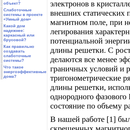
электронов в кристалл
объект?
Слаботочные
внешних статических 
системы в проекте
«Умный дом»
магнитном поле, при 
Какой дом
легирования характерн
надежнее:
каркасный или
потенциальной энергии
брусовой?
Как правильно
длины решетки. С рост
создавать
слаботочные
делаются все менее э
системы?
граничных условий и 
Что такое
энергоэффективные
тригонометрические р
дома?
длины решетки, исполь
однородного фазового 
состояние по объему р
В нашей работе [1] бы
скрещенных магнитног