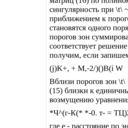
матриц (16) по полино
сингулярность при \t\ ~
приближением к порого
становятся одного пор
порогов зон суммиров
соответствует решение
получим, если запише
(j)K+, + M,-2/)()B(i W
Вблизи порогов зон \t
(15) близки к единичн
возмущению уравнения
*Ч^(г-К(* *-0. т- = ТЦ)
где е - расстояние по э