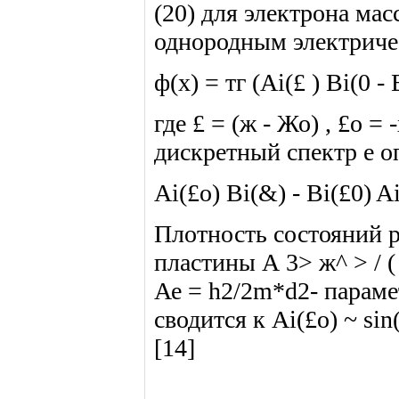
(20) для электрона ма
однородным электричес
ф(х) = тг (Ai(£ ) Bi(0 - 
где £ = (ж - Жо) , £о = 
дискретный спектр е о
Ai(£o) Bi(&) - Bi(£0) Ai
Плотность состояний р
пластины А 3> ж^ > / ( 
Ае = h2/2m*d2- параме
сводится к Ai(£o) ~ sin
[14]