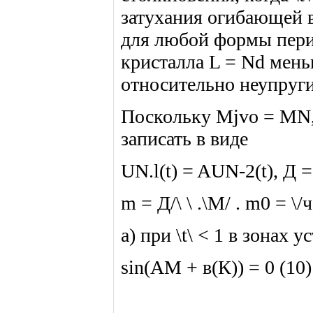
затухания огибающей в
для любой формы пери
кристалла L = Nd мень
относительно неупруги
Поскольку Mjvo = MN, 
записать в виде
UN.l(t) = AUN-2(t), Д 
m = Д/\ \ .\М/ . m0 = \/ч 
а) при \t\ < 1 в зонах 
sin(AМ + в(К)) = 0 (10)