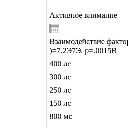
Активное внимание
i i i i
Взаимодействие фактор
)=7.2Э7Э, р=.0015В
400 лс
300 лс
250 лс
150 лс
800 мс