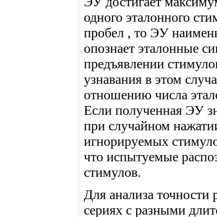
ЭУ достигает максиму
одного эталонного сти
пробел , то ЭУ наимен
опознает эталонные си
предъявлении стимуло
узнавания в этом случ
отношению числа этал
Если полученная ЭУ з
при случайном нажати
игнорируемых стимулов
что испытуемые распо
стимулов.
Для анализа точности 
сериях с разными дли