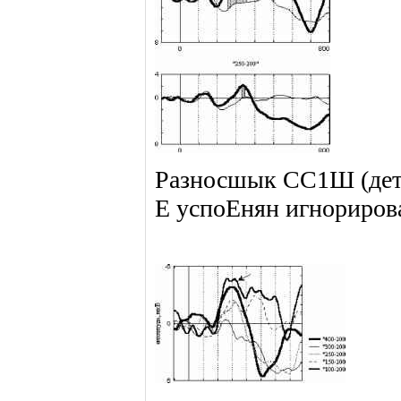
Разносшык СС1Ш (дет
Е успоЕнян игнориров