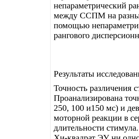
непараметрический ра
между ССПМ на разные
помощью непараметрич
рангового дисперсион
Результаты исследован
Точность различения с
Проанализирована точн
250, 100 и150 мс) и де
моторной реакции в се
длительности стимула.
Хи-квадрат ЭУ ни одно