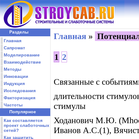
Разделы
Главная
»
Потенциа
Главная
Сапромат
1
2
Моделирование
Взаимодействие
Методы
Инновации
Связанные с событиям
Индукция
Исследования
длительности стимулов
Факторизация
стимулы
Частоты
Популярное
Ходанович М.Ю. (Mhoda
Как составляется
проект слаботочных
Иванов А.С.(1), Вячист
сетей?
Как защитить