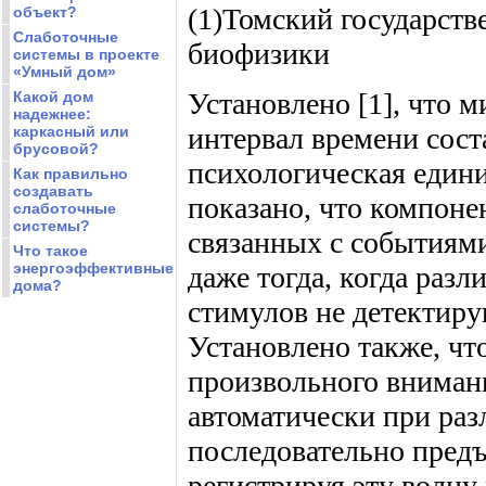
(1)Томский государств
объект?
Слаботочные
биофизики
системы в проекте
«Умный дом»
Установлено [1], что 
Какой дом
надежнее:
интервал времени соста
каркасный или
брусовой?
психологическая едини
Как правильно
создавать
показано, что компоне
слаботочные
системы?
связанных с событиям
Что такое
энергоэффективные
даже тогда, когда раз
дома?
стимулов не детектиру
Установлено также, чт
произвольного вниман
автоматически при раз
последовательно предъ
регистрируя эту волну