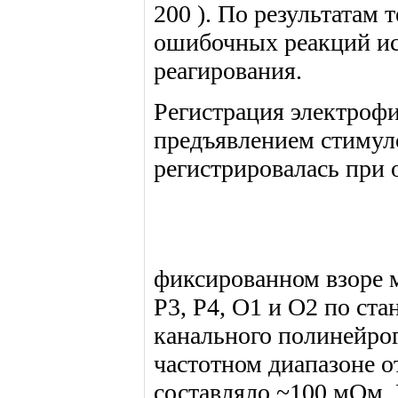
200 ). По результатам
ошибочных реакций ис
реагирования.
Регистрация электрофи
предъявлением стимул
регистрировалась при 
фиксированном взоре м
Р3, Р4, О1 и О2 по ст
канального полинейрог
частотном диапазоне от
составляло ~100 мОм.