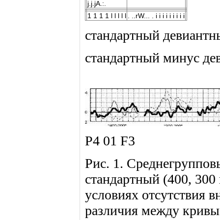
j.j.jA.:.
1 1 1 1 l l l l l
. ..rW... . i i i i i i i i i
стандартный девиантн
стандартный минус де
Р4 01 F3
Рис. 1. Среднегруппо
стандартный (400, 300
условиях отсутствия 
различия между кривы