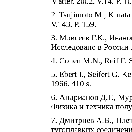
Matter. 2002. V.14. Р. 1
2. Tsujimoto M., Kurata 
V.143. Р. 159.
3. Моисеев Г.К., Иван
Исследовано в России .
4. Cohen M.N., Reif F. S
5. Ebert I., Seifert G. K
1966. 410 s.
6. Андрианов Д.Г., Му
Физика и техника полу
7. Дмитриев А.В., Пле
тугоплавких соединен