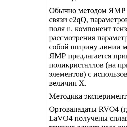
Обычно методом ЯМР н
связи e2qQ, параметро
поля n, компонент тенз
рассмотрения парамет
собой ширину линии м
ЯМР предлагается при
поликристаллов (на п
элементов) с использ
величин X.
Методика эксперимент
Ортованадаты RVO4 (гд
LaVO4 получены сплав