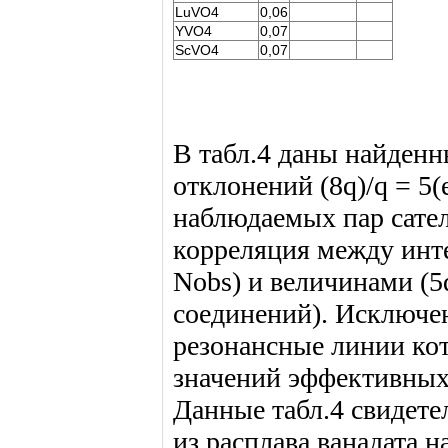
LuVO4
0,06
YVO4
0,07
ScVO4
0,07
В табл.4 даны найденн
отклонений (8q)/q = 5(
наблюдаемых пар сате
корреляция между инт
Nobs) и величинами (5q
соединений). Исключе
резонансные линии ко
значений эффективных
Данные табл.4 свидете
из расплава ванадата 