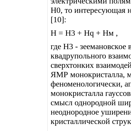
электрическими полям
Н0, то интересующая н
[10]:
Н = Н3 + Hq + Нм ,
где Н3 - зеемановское
квадрупольного взаим
сверхтонких взаимоде
ЯМР монокристалла, м
феноменологически, 
монокристалла гауссов
смысл однородной шир
неоднородное уширени
кристаллической стру