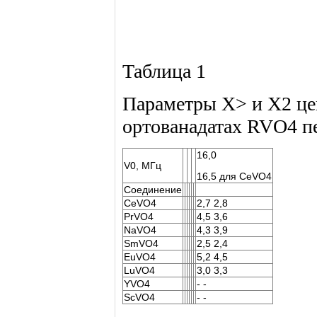
Таблица 1
Параметры X> и X2 це
ортованадатах RVO4 п
16,0
V0, МГц
16,5 для CeVO4
Соединение
CeVO4
2,7 2,8
PrVO4
4,5 3,6
NaVO4
4,3 3,9
SmVO4
2,5 2,4
EuVO4
5,2 4,5
LuVO4
3,0 3,3
YVO4
- -
ScVO4
- -