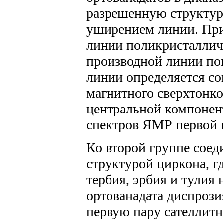
разрешенную структур
уширением линии. Пр
линии поликристалличе
производной линии пог
линии определяется с
магнитного сверхтонк
центральной компонен
спектров ЯМР первой 
Ко второй группе сое
структурой циркона, гд
тербия, эрбия и тулия 
ортованадата диспрози
первую пару сателлит