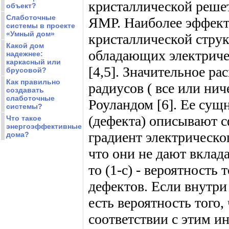
кристаллической решет
объект?
Слаботочные
ЯМР. Наиболее эффект
системы в проекте
«Умный дом»
кристаллической струк
Какой дом
обладающих электрич
надежнее:
каркасный или
[4,5]. Значительное р
брусовой?
Как правильно
радиусов ( все или ни
создавать
слаботочные
Роуландом [6]. Ее сущ
системы?
(дефекта) описывают с
Что такое
энергоэффективные
градиент электрическо
дома?
что они не дают вклада
то (1-с) - вероятность
дефектов. Если внутри
есть вероятность того,
соответствии с этим и