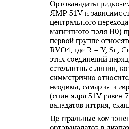
Ортованадаты редкозе
ЯМР 51V и зависимос
центрального перехода
магнитного поля Н0) п
первой группе относят
RVO4, где R = Y, Sc, C
этих соединений наря
сателлитные линии, к
симметрично относител
неодима, самария и ев
(спин ядра 51V равен 7
ванадатов иттрия, скан
Центральные компоне
ортованадатов в диапа