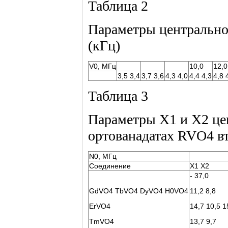
Таблица 2
Параметры центральн
(кГц)
V0, МГц
10,0
12,0
3,5 3,4
3,7 3,6
4,3 4,0
4,4 4,3
4,8 
Таблица 3
Параметры X1 и X2 це
ортованадатах RVO4 в
N0, МГц
Соединение
X1 X2
- 37,0
GdVO4 TbVO4 DyVO4 H0VO4
11,2 8,8
ErVO4
14,7 10,5 1
TmVO4
13,7 9,7