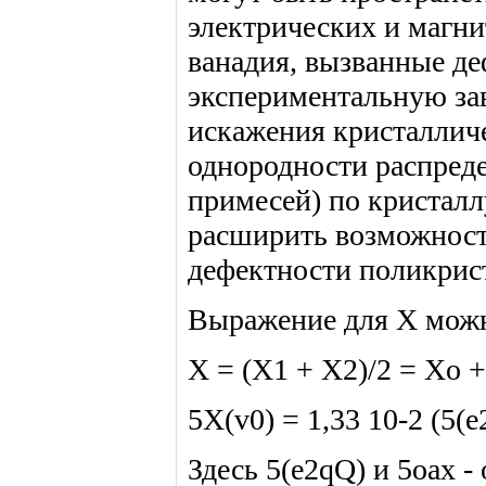
электрических и магни
ванадия, вызванные де
экспериментальную зав
искажения кристаллич
однородности распреде
примесей) по кристалл
расширить возможност
дефектности поликрис
Выражение для X можно
X = (X1 + X2)/2 = Xo +
5X(v0) = 1,33 10-2 (5(e2
Здесь 5(e2qQ) и 5oax -