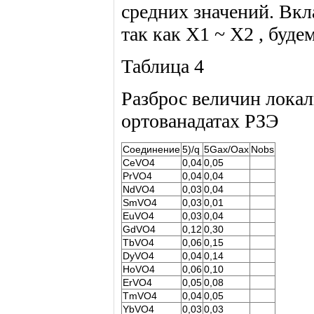
средних значений. Вкла
так как X1 ~ X2 , будем
Таблица 4
Разброс величин лока
ортованадатах РЗЭ
Соединение
5)/q
5Gax/Oax
Nobs
CeVO4
0,04
0,05
PrVO4
0,04
0,04
NdVO4
0,03
0,04
SmVO4
0,03
0,01
EuVO4
0,03
0,04
GdVO4
0,12
0,30
TbVO4
0,06
0,15
DyVO4
0,04
0,14
HoVO4
0,06
0,10
ErVO4
0,05
0,08
TmVO4
0,04
0,05
YbVO4
0,03
0,03