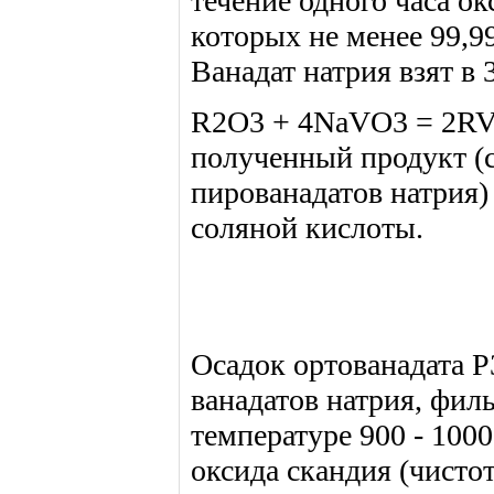
течение одного часа о
которых не менее 99,99
Ванадат натрия взят в 
R2O3 + 4NaVO3 = 2RVO
полученный продукт (с
пированадатов натрия)
соляной кислоты.
Осадок ортованадата Р
ванадатов натрия, фил
температуре 900 - 100
оксида скандия (чистот