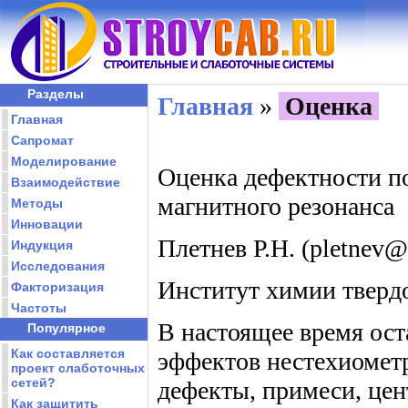
Разделы
Главная
»
Оценка
Главная
Сапромат
Моделирование
Оценка дефектности п
Взаимодействие
магнитного резонанса
Методы
Инновации
Плетнев Р.Н. (pletnev@
Индукция
Исследования
Институт химии тверд
Факторизация
Частоты
В настоящее время ост
Популярное
Как составляется
эффектов нестехиометри
проект слаботочных
сетей?
дефекты, примеси, цен
Как защитить