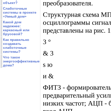
преобразователя.
объект?
Слаботочные
системы в проекте
Структурная схема МП
«Умный дом»
осциллограммы сигнал
Какой дом
надежнее:
представлены на рис. 1
каркасный или
брусовой?
Как правильно
3 °
создавать
слаботочные
& 3
системы?
Что такое
энергоэффективные
s ю
дома?
и &
ФИТЗ - формирователь 
предварительный усил
низких частот; АЦП -