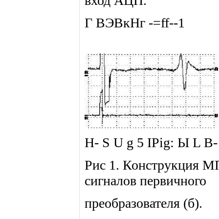
вход АЦП.
Г ВЭВкНг -=ff--1
Н- S U g 5 IPig: Ы L В-
Рис 1. Конструкция М
сигналов первичного
преобразователя (б).