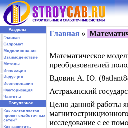
Разделы
Главная
»
Математич
Главная
Сапромат
Моделирование
Математическое моде
Взаимодействие
преобразователей пол
Методы
Инновации
Вдовин А. Ю. (8atlant8
Индукция
Исследования
Астраханский государ
Факторизация
Частоты
Целю данной работы я
Популярное
Как составляется
магнитострикционного
проект слаботочных
сетей?
исследование с ее по
Как защитить