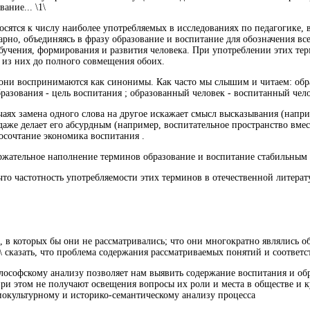
ание... \1\
осятся к числу наиболее употребляемых в исследованиях по педагогике, 
рно, объединяясь в фразу образование и воспитание для обозначения все
бучения, формирования и развития человека. При употреблении этих те
 из них до полного совмещения обоих.
 они воспринимаются как синонимы. Как часто мы слышим и читаем: обра
бразования - цель воспитания ; образованный человек - воспитанный челов
чаях замена одного слова на другое искажает смысл высказывания (напри
даже делает его абсурдным (например, воспитательное пространство вмес
осочтание экономика воспитания .
ржательное наполнение терминов образование и воспитание стабильным 
 что частотность употребляемости этих терминов в отечественной литерат
е, в которых бы они не рассматривались; что они многократно являлись 
\ сказать, что проблема содержания рассматриваемых понятий и соответ
ософскому анализу позволяет нам выявить содержание воспитания и обр
 при этом не получают освещения вопросы их роли и места в обществе и 
иокультурному и историко-семантическому анализу процесса