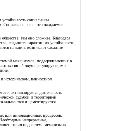
ют устойчивость социальным
. Социальная роль - это ожидаемое
 обществе, тем оно сложнее. Благодаря
тво, создаются гарантии их устойчивости,
аются санкции, возникают сложные
истемой механизмов, поддерживающих в
иальных связей двумя регулирующими
ание.
и в историческом, ценностном,
ся и активизируется деятельность
рической судьбой и территорией
 складываются и цементируются
ных или инновационных процессов,
 Необходимы непрерывные,
няет вторая подсистема механизмов -