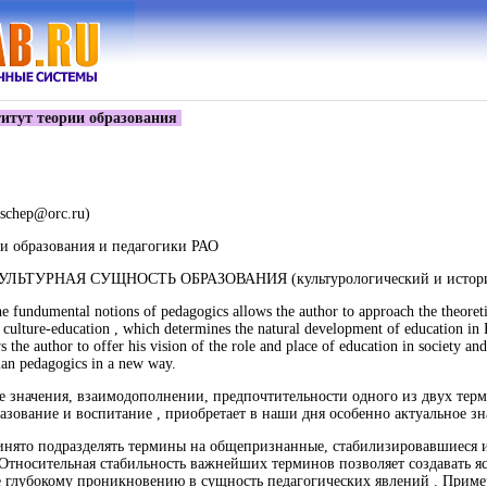
итут теории образования
schep@orc.ru)
ии образования и педагогики РАО
ЬТУРНАЯ СУЩНОСТЬ ОБРАЗОВАНИЯ (культурологический и историко
he fundumental notions of pedagogics allows the author to approach the theoreti
 culture-education , which determines the natural development of education in 
 the author to offer his vision of the role and place of education in society and
sian pedagogics in a new way.
е значения, взаимодополнении, предпочтительности одного из двух те
разование и воспитание , приобретает в наши дня особенно актуальное зн
инято подразделять термины на общепризнанные, стабилизировавшиеся и
Относительная стабильность важнейших терминов позволяет создавать я
е глубокому проникновению в сущность педагогических явлений . Приме