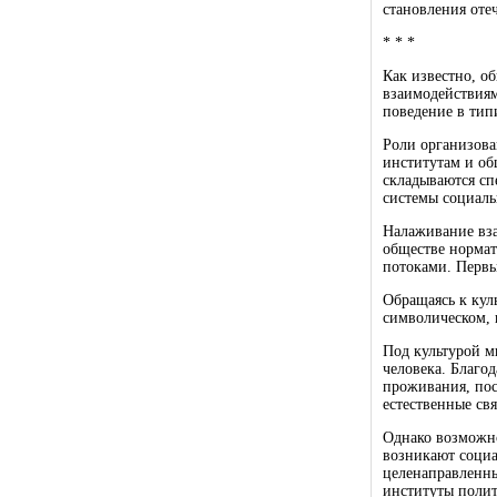
становления оте
* * *
Как известно, о
взаимодействиям
поведение в тип
Роли организова
институтам и об
складываются сп
системы социаль
Налаживание вз
обществе нормат
потоками. Первый
Обращаясь к кул
символическом, 
Под культурой м
человека. Благо
проживания, пос
естественные свя
Однако возможно
возникают социа
целенаправленны
институты полит