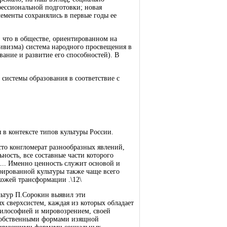
фессиональной подготовки; новая
лементы сохранялись в первые годы ее
, что в обществе, ориентированном на
ивизма) система народного просвещения в
ание и развитие его способностей). В
системы образования в соответствие с
 в контексте типов культуры России.
сто конгломерат разнообразных явлений,
ность, все составные части которого
.. Именно ценность служит основой и
рированной культуры также чаще всего
хожей трансформации .\12\
льтур П.Сорокин выявил эти
 сверхсистем, каждая из которых обладает
философией и мировозрением, своей
 собственными формами изящной