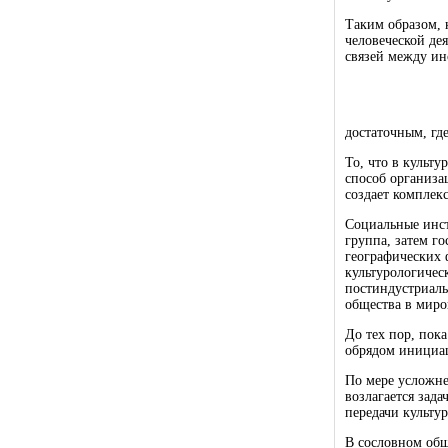
Таким образом, 
человеческой де
связей между ин
достаточным, гд
То, что в культ
способ организа
создает комплек
Социальные инст
группа, затем го
географических 
культурологичес
постиндустриаль
общества в миро
До тех пор, пок
обрядом инициац
По мере усложне
возлагается зада
передачи культу
В сословном общ