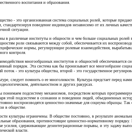
чественного воспитания и образования.
бщество - это организованная система социальных ролей, которые прида
, стандартизируя поведение индивидов независимо от их личных качеств
ичной ситуации.
ны в различные институты и общности и чем больше социальных ролей в
щностям роли связываются между собой, обеспечивается их воспроизводс
ецифические нормы, регулирующие ролевые взаимодействия, вырабатыв
ного контроля.
аимодействия многообразных институтов и общностей обеспечивается с
ивный порядок. Эта система как бы пронизывает все многообразие соц
 поток - это культура общества, второй - это государственное регулиров
ьтуре, следует помнить о ее многоликости. Культура предстает перед нам
идеологическом, деятельностном и других ракурсах.
ы понимаем подсистему механизмов, посредством которых программирует
даря этой подсистеме в сознании и поведении людей, объединенных исто
тоянно воспроизводятся ценностно-значимые для социума образцы. Так
зи в обществе.
сти культуры ограничены. В обществе постоянно, в результате аномаль
льные образования, противостоящие ценностно-нормативному порядку.
е усилия, сдерживающие дезинтеграционные порывы, и эту задачу выпол
ической власти.