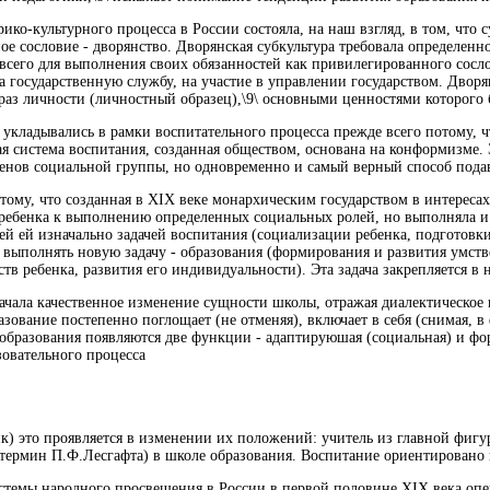
ико-культурного процесса в России состояла, на наш взгляд, в том, чт
ое сословие - дворянство. Дворянская субкультура требовала определенн
всего для выполнения своих обязанностей как привилегированного сосло
на государственную службу, на участие в управлении государством. Дворя
аз личности (личностный образец),\9\ основными ценностями которого б
 укладывались в рамки воспитательного процесса прежде всего потому, ч
я система воспитания, созданная обществом, основана на конформизме.
ленов социальной группы, но одновременно и самый верный способ подав
тому, что созданная в XIX веке монархическим государством в интереса
а ребенка к выполнению определенных социальных ролей, но выполняла
ей ей изначально задачей воспитания (социализации ребенка, подготов
а выполнять новую задачу - образования (формирования и развития умст
тв ребенка, развития его индивидуальности). Эта задача закрепляется в 
начала качественное изменение сущности школы, отражая диалектическое
азование постепенно поглощает (не отменяя), включает в себя (снимая, 
 образования появляются две функции - адаптируюшая (социальная) и ф
зовательного процесса
ик) это проявляется в изменении их положений: учитель из главной фигу
термин П.Ф.Лесгафта) в школе образования. Воспитание ориентировано 
стемы народного просвещения в России в первой половине XIX века опер