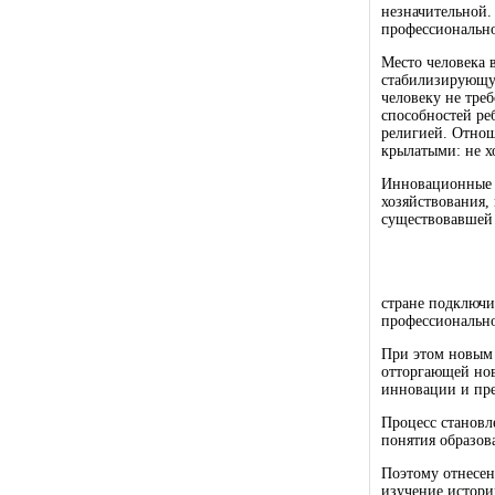
незначительной.
профессионально
Место человека 
стабилизирующую
человеку не тре
способностей ре
религией. Отнош
крылатыми: не хо
Инновационные п
хозяйствования,
существовавшей 
стране подключи
профессионально
При этом новым 
отторгающей нов
инновации и пре
Процесс становл
понятия образов
Поэтому отнесен
изучение истори