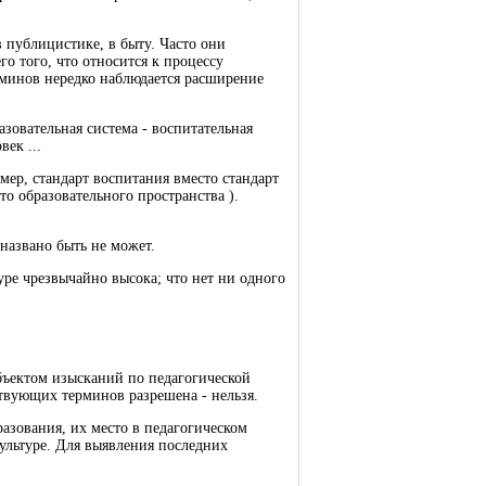
в публицистике, в быту. Часто они
го того, что относится к процессу
рминов нередко наблюдается расширение
зовательная система - воспитательная
ек ...
мер, стандарт воспитания вместо стандарт
то образовательного пространства ).
названо быть не может.
уре чрезвычайно высока; что нет ни одного
объектом изысканий по педагогической
ствующих терминов разрешена - нельзя.
азования, их место в педагогическом
культуре. Для выявления последних