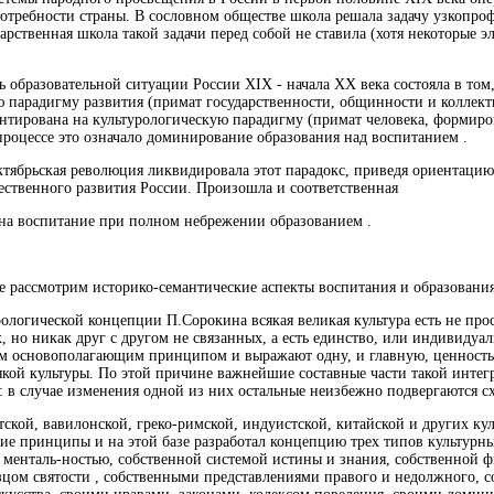
отребности страны. В сословном обществе школа решала задачу узкопро
арственная школа такой задачи перед собой не ставила (хотя некоторые э
ь образовательной ситуации России XIX - начала XX века состояла в том
 парадигму развития (примат государственности, общинности и коллект
нтирована на культурологическую парадигму (примат человека, формиров
процессе это означало доминирование образования над воспитанием .
тябрьская революция ликвидировала этот парадокс, приведя ориентацию 
ственного развития России. Произошла и соответственная
на воспитание при полном небрежении образованием .
е рассмотрим историко-семантические аспекты воспитания и образования
рологической концепции П.Сорокина всякая великая культура есть не про
 но никак друг с другом не связанных, а есть единство, или индивидуаль
 основополагающим принципом и выражают одну, и главную, ценность.
кой культуры. По этой причине важнейшие составные части такой интег
 в случае изменения одной из них остальные неизбежно подвергаются с
тской, вавилонской, греко-римской, индуистской, китайской и других ку
е принципы и на этой базе разработал концепцию трех типов культурных
 менталь-ностью, собственной системой истины и знания, собственной 
зцом святости , собственными представлениями правого и недолжного,