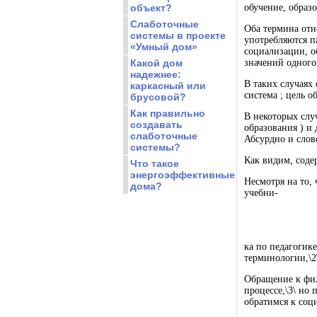
объект?
обучение, образов
Слаботочные
Оба термина отн
системы в проекте
употребляются па
«Умный дом»
социализации, о
Какой дом
значений одного
надежнее:
В таких случаях
каркасный или
система ; цель о
брусовой?
Как правильно
В некоторых слу
создавать
образования ) и 
слаботочные
Абсурдно и слов
системы?
Как видим, соде
Что такое
энергоэффективные
Несмотря на то,
дома?
учебни-
ка по педагогик
терминологии,\2
Обращение к фил
процессе,\3\ но
обратимся к соц