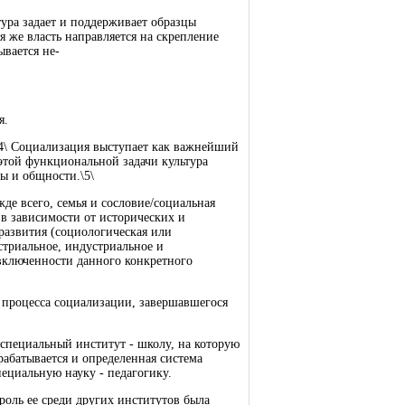
тура задает и поддерживает образцы
я же власть направляется на скрепление
ывается не-
я.
.\4\ Социализация выступает как важнейший
этой функциональной задачи культура
ы и общности.\5\
де всего, семья и сословие/социальная
 в зависимости от исторических и
 развития (социологическая или
стриальное, индустриальное и
 включенности данного конкретного
я процесса социализации, завершавшегося
специальный институт - школу, на которую
ырабатывается и определенная система
пециальную науку - педагогику.
роль ее среди других институтов была