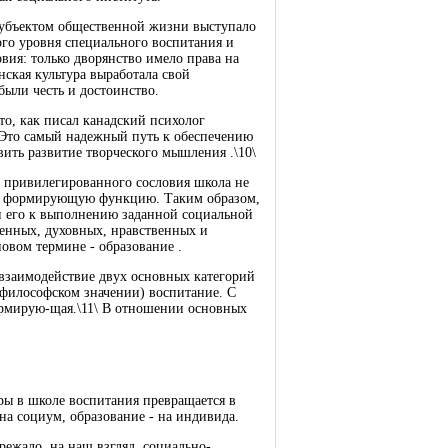
о субъектом общественной жизни выступало
ого уровня специального воспитания и
вия: только дворянство имело права на
нская культура выработала свой
ыли честь и достоинство.
то, как писал канадский психолог
 Это самый надежный путь к обеспечению
ить развитие творческого мышления .\10\
х привилегированного сословия школа не
 и формирующую функцию. Таким образом,
ки его к выполнению заданной социальной
венных, духовных, нравственных и
новом термине - образование .
 взаимодействие двух основных категорий
в философском значении) воспитание. С
ормирую-щая.\11\ В отношении основных
ры в школе воспитания превращается в
на социум, образование - на индивида.
ежало, на наш взгляд, социально-