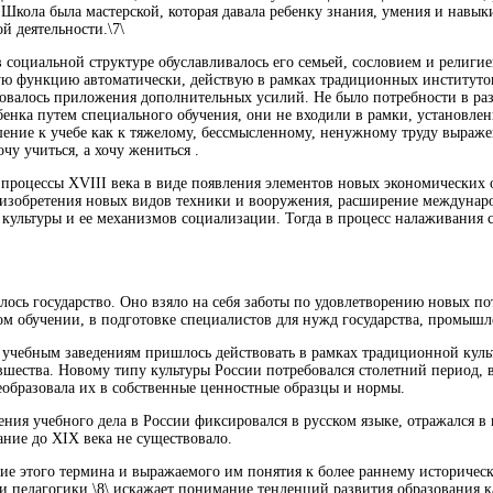
 Школа была мастерской, которая давала ребенку знания, умения и навы
й деятельности.\7\
в социальной структуре обуславливалось его семьей, сословием и религи
 функцию автоматически, действую в рамках традиционных институтов
бовалось приложения дополнительных усилий. Не было потребности в ра
бенка путем специального обучения, они не входили в рамки, установле
ение к учебе как к тяжелому, бессмысленному, ненужному труду выраж
чу учиться, а хочу жениться .
роцессы XVIII века в виде появления элементов новых экономических
 изобретения новых видов техники и вооружения, расширение междунаро
культуры и ее механизмов социализации. Тогда в процесс налаживания 
лось государство. Оно взяло на себя заботы по удовлетворению новых по
м обучении, в подготовке специалистов для нужд государства, промышл
учебным заведениям пришлось действовать в рамках традиционной куль
шества. Новому типу культуры России потребовался столетний период, в
образовала их в собственные ценностные образцы и нормы.
ения учебного дела в России фиксировался в русском языке, отражался в
ание до XIX века не существовало.
ие этого термина и выражаемого им понятия к более раннему историчес
и педагогики,\8\ искажает понимание тенденций развития образования к