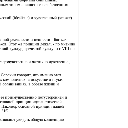
минирующими формами социальных
енным типом личности со свойственным
ий (idealistic) и чувственный (sensate).
нной реальности и ценности . Бог как
еков. Этот же принцип лежал, - по мнению
кой культур, греческой культуры с VIII по
верхчувственна и частично чувственна ,
.Сорокин говорит, что именно этот
 компонентах: в искусстве и науке,
й организациях, в образе жизни и
 ее преимущественно потусторонней и
 Основной принцип идеалистической
й. Наконец, основной принцип нашей
.\16\
позволяет увидеть общую концепцию