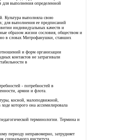
ки для выполнения определенной
ей. Культура выполняла свою
; для выполнения ее предписаний
звитии индивидуальных качеств и
нные образом жизни сословия, обществом и
ено в словах Митрофанушки, ставших
 отношений и форм организации
дных контактов не затрагивали
стабильности в
требностей - потребностей в
енности, армии и флота.
туры, косной, малоподвижной,
 ходе которого она ассимилировала
 педагогической терминологии. Термина и
кому периоду неправомерно, затрудняет
ак социального института.