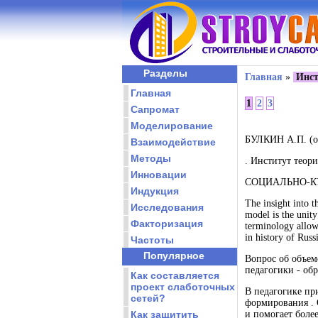
Разделы
Главная
»
Инст
Главная
1
2
3
Сапромат
Моделирование
БУЛКИН А.П. (o
Взаимодействие
Методы
. Институт теор
Инновации
СОЦИАЛЬНО-КУЛ
Индукция
The insight into t
Исследования
model is the unity
Факторизация
terminology allows
in history of Rus
Частоты
Популярное
Вопрос об объем
педагогики - об
Как составляется
проект слаботочных
В педагогике пр
сетей?
формирования . 
Как защитить
и помогает боле