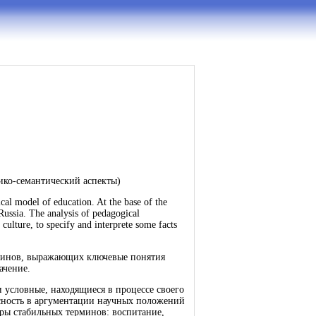
-семантический аспекты)
cal model of education. At the base of the
Russia. The analysis of pedagogical
 culture, to specify and interprete some facts
рминов, выражающих ключевые понятия
ачение.
 условные, находящиеся в процессе своего
сность в аргументации научных положений
ры стабильных терминов: воспитание,