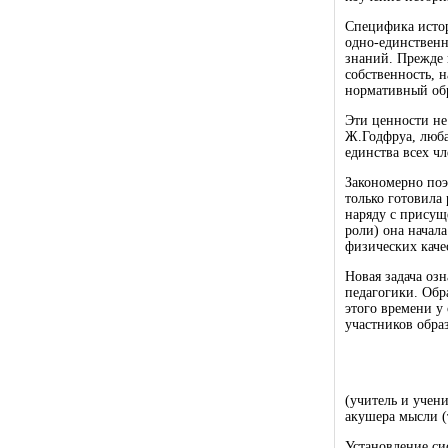
Специфика истор
одно-единственн
знаний. Прежде 
собственность, 
нормативный обр
Эти ценности не
Ж.Годфруа, люба
единства всех ч
Закономерно поэ
только готовил
наряду с присущ
роли) она начал
физических качес
Новая задача оз
педагогики. Обр
этого времени у
участников обра
(учитель и учен
акушера мысли (
Установление си