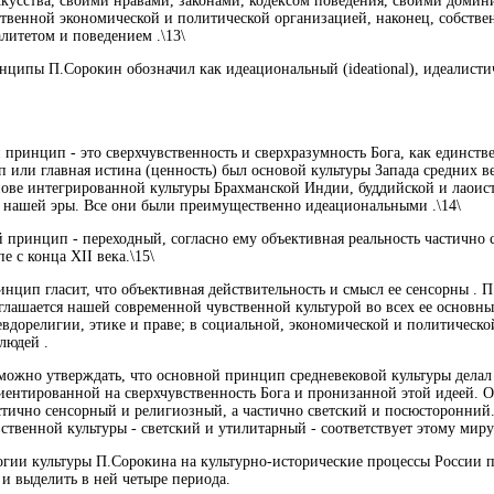
скусства, своими нравами, законами, кодексом поведения, своими до
твенной экономической и политической организацией, наконец, собств
алитетом и поведением .\13\
ипы П.Сорокин обозначил как идеациональный (ideational), идеалистическ
принцип - это сверхчувственность и сверхразумность Бога, как единстве
 или главная истина (ценность) был основой культуры Запада средних в
нове интегрированной культуры Брахманской Индии, буддийской и лаоистс
о нашей эры. Все они были преимущественно идеациональными .\14\
 принцип - переходный, согласно ему объективная реальность частично с
е с конца XII века.\15\
нцип гласит, что объективная действительность и смысл ее сенсорны . П
лашается нашей современной чувственной культурой во всех ее основных
вдорелигии, этике и праве; в социальной, экономической и политическо
людей .
можно утверждать, что основной принцип средневековой культуры делал
иентированной на сверхчувственность Бога и пронизанной этой идеей.
стично сенсорный и религиозный, а частично светский и посюсторонни
ственной культуры - светский и утилитарный - соответствует этому миру 
гии культуры П.Сорокина на культурно-исторические процессы России 
 и выделить в ней четыре периода.