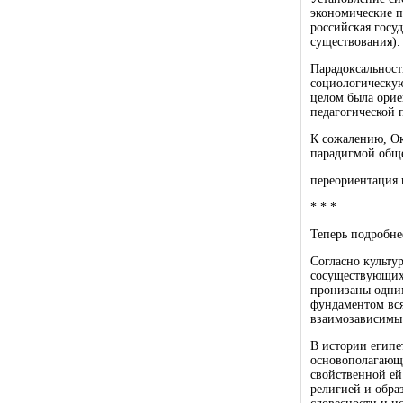
экономические п
российская госуд
существования).
Парадоксальност
социологическую
целом была орие
педагогической 
К сожалению, Ок
парадигмой обще
переориентация 
* * *
Теперь подробне
Согласно культу
сосуществующих,
пронизаны одним
фундаментом вся
взаимозависимы:
В истории египе
основополагающи
свойственной ей
религией и обра