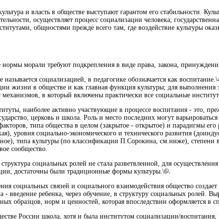
культура и власть в обществе выступают гарантом его стабильности. Куль
ятельности, осуществляет процесс социализации человека; государственна
ститутами, общностями прежде всего там, где воздействие культуры оказ
е нормы морали требуют подкрепления в виде права, закона, принуждени
уре называется социализацией, в педагогике обозначается как воспитание
ции жизни в обществе и как главная функция культуры; для выполнения 
с механизмов, в который включены практически все социальные институт
итуты, наиболее активно участвующие в процессе воспитания - это, преж
сударство, церковь и школа. Роль и место последних могут варьироваться
факторов, типа общества в целом (закрытое - открытое) и парадигмы его
кая), уровня социально-экономического и технического развития (доинду
ное), типа культуры (по классификации П.Сорокина, см.ниже), степени
вое сообщество.
а структура социальных ролей не стала разветвленной, для осуществлени
ии, достаточны были традиционные формы культуры.\6\
ния социальных связей и социального взаимодействия общество создает 
ча - введение ребенка, через обучение, в структуру социальных ролей. В
рных образцов, норм и ценностей, которая впоследствии оформляется в с
естве России школа, хотя и была институтом социализации/воспитания, 